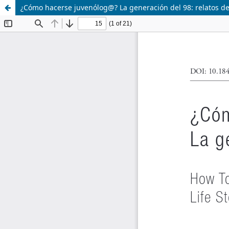
¿Cómo hacerse juvenólog@? La generación del 98: relatos de