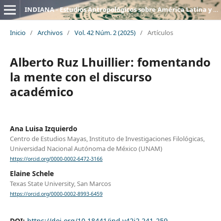
INDIANA - Estudios Antropológicos sobre América Latina y el Caribe
Inicio
/
Archivos
/
Vol. 42 Núm. 2 (2025)
/
Artículos
Alberto Ruz Lhuillier: fomentando
la mente con el discurso
académico
Ana Luisa Izquierdo
Centro de Estudios Mayas, Instituto de Investigaciones Filológicas,
Universidad Nacional Autónoma de México (UNAM)
https://orcid.org/0000-0002-6472-3166
Elaine Schele
Texas State University, San Marcos
https://orcid.org/0000-0002-8993-6459
DOI:
https://doi.org/10.18441/ind.v42i2.241-259