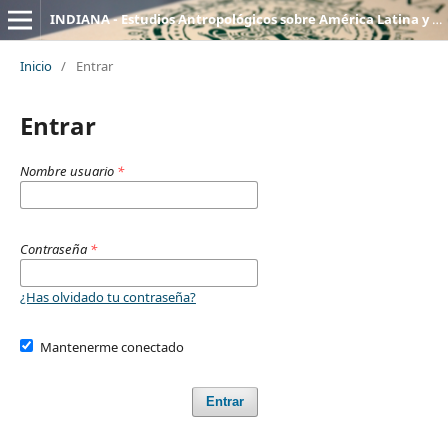
INDIANA - Estudios Antropológicos sobre América Latina y el Caribe
Inicio
/
Entrar
Entrar
Nombre usuario
*
Contraseña
*
¿Has olvidado tu contraseña?
Mantenerme conectado
Entrar