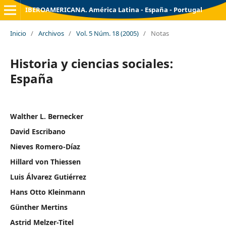
IBEROAMERICANA. América Latina - España - Portugal
Inicio
/
Archivos
/
Vol. 5 Núm. 18 (2005)
/
Notas
Historia y ciencias sociales:
España
Walther L. Bernecker
David Escribano
Nieves Romero-Díaz
Hillard von Thiessen
Luis Álvarez Gutiérrez
Hans Otto Kleinmann
Günther Mertins
Astrid Melzer-Titel