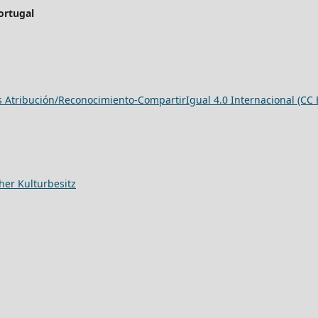
ortugal
Atribución/Reconocimiento-CompartirIgual 4.0 Internacional (CC 
her Kulturbesitz