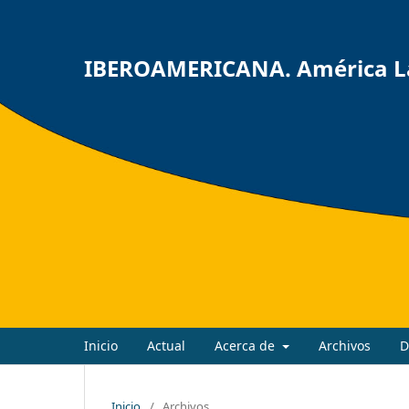
IBEROAMERICANA. América Lat
Inicio
Actual
Acerca de
Archivos
D
Inicio
/
Archivos