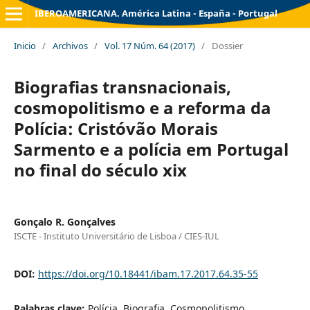
IBEROAMERICANA. América Latina - España - Portugal
Inicio
/
Archivos
/
Vol. 17 Núm. 64 (2017)
/
Dossier
Biografias transnacionais,
cosmopolitismo e a reforma da
Polícia: Cristóvão Morais
Sarmento e a polícia em Portugal
no final do século xix
Gonçalo R. Gonçalves
ISCTE - Instituto Universitário de Lisboa / CIES-IUL
DOI:
https://doi.org/10.18441/ibam.17.2017.64.35-55
Palabras clave:
Polícia, Biografia, Cosmopolitismo,