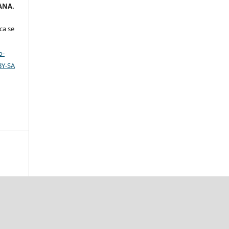
ANA.
ca se
o-
BY-SA