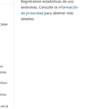
Registramos estadísticas de uso
anónimas. Consulte la
información
de privacidad
para obtener más
detalles.
ICANA
no
ores.
echos
 como
 en la