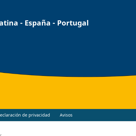
ina - España - Portugal
eclaración de privacidad
Avisos
r