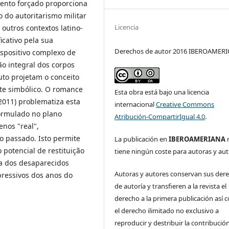
ento forçado proporciona
 do autoritarismo militar
Licencia
outros contextos latino-
icativo pela sua
Derechos de autor 2016 IBEROAMER
ispositivo complexo de
ão integral dos corpos
uto projetam o conceito
te simbólico. O romance
Esta obra está bajo una licencia
2011) problematiza esta
internacional
Creative Commons
formulado no plano
Atribución-CompartirIgual 4.0
.
enos "real",
o passado. Isto permite
La publicación en
IBEROAMERIANA
o potencial de restituição
tiene ningún coste para autoras y aut
ca dos desaparecidos
Autoras y autores conservan sus der
pressivos dos anos do
de autoría y transfieren a la revista el
derecho a la primera publicación así
el derecho ilimitado no exclusivo a
reproducir y destribuir la contribución