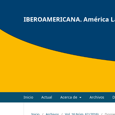
IBEROAMERICANA. América Lat
Inicio
Actual
Acerca de
Archivos
D
Inicio
/
Archivos
/
Vol. 16 Núm. 62 (2016)
/
Dossie