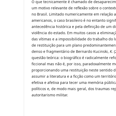
O que tecnicamente é chamado de desaparecim
um motivo relevante de reflexão sobre o contexto
no Brasil. Limitado numericamente em relação a 
americanos, o caso brasileiro é no entanto signif
antecedência histórica e pela definição de um d
violência do estado. Em muitos casos a eliminaç
das vítimas e a impossibilidade do trabalho do l
de restituição para um plano predominantemen
denso e fragmentário de Bernardo Kucinski,
K.
(
questão teórica: o biográfico é radicalmente re
ficcional mas não é, por isso, paradoxalmente m
proporcionando uma restituição neste sentido d
assumir a literatura e a ficção como um territóri
efetiva e afetiva para tecer uma memória públi
políticos e, de modo mais geral, dos traumas re
autoritarismo militar.