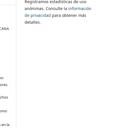
Registramos estadísticas de uso
anónimas. Consulte la
información
de privacidad
para obtener más
detalles.
ICANA
no
ores.
echos
 como
 en la