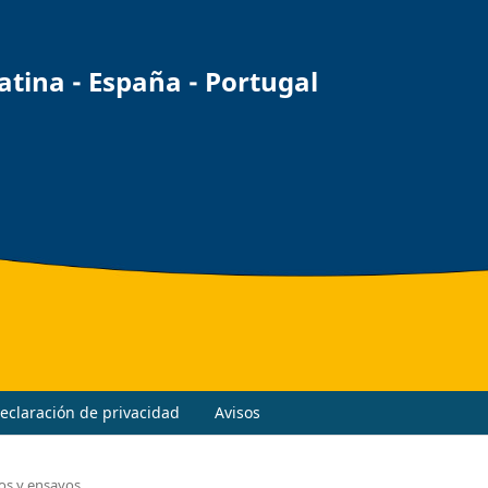
ina - España - Portugal
eclaración de privacidad
Avisos
los y ensayos