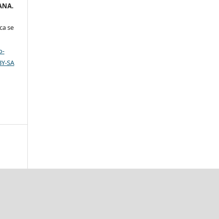
ANA.
ca se
o-
BY-SA