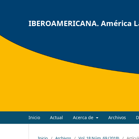
IBEROAMERICANA. América Lat
Inicio
Actual
Acerca de
Archivos
D
Inicio
/
Archivos
/
Vol. 18 Núm. 69 (2018)
/
Artícu