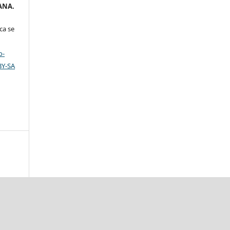
ANA.
ca se
o-
BY-SA