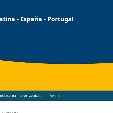
ina - España - Portugal
eclaración de privacidad
Avisos
los y ensayos