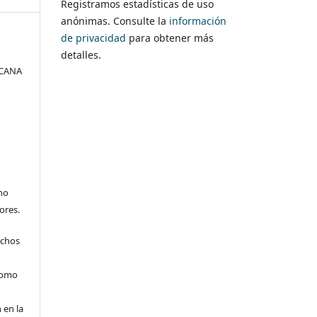
Registramos estadísticas de uso
anónimas. Consulte la
información
de privacidad
para obtener más
detalles.
ICANA
no
ores.
echos
 como
 en la