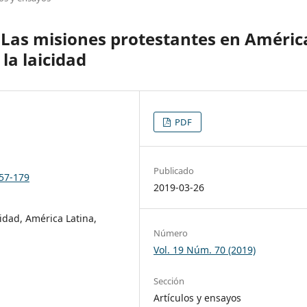
 Las misiones protestantes en Améric
 la laicidad
PDF
Publicado
157-179
2019-03-26
idad, América Latina,
Número
Vol. 19 Núm. 70 (2019)
Sección
Artículos y ensayos