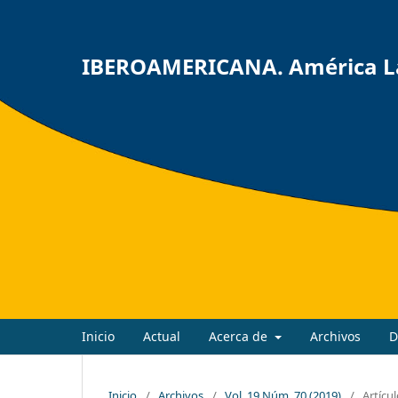
IBEROAMERICANA. América Lat
Inicio
Actual
Acerca de
Archivos
D
Inicio
/
Archivos
/
Vol. 19 Núm. 70 (2019)
/
Artícu