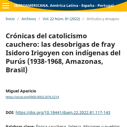
IBEROAMERICANA. América Latina - España - Portugal
Inicio
/
Archivos
/
Vol. 22 Núm. 81 (2022)
/
Artículos y ensayos
Crónicas del catolicismo
cauchero: las desobrigas de fray
Isidoro Irigoyen con indígenas del
Purús (1938-1968, Amazonas,
Brasil)
Miguel Aparicio
https://orcid.org/0000-0003-2076-5214
DOI:
https://doi.org/10.18441/ibam.22.2022.81.117-143
Palabras clave:
Época cauchera, Iglesia, Misiones y pueblos