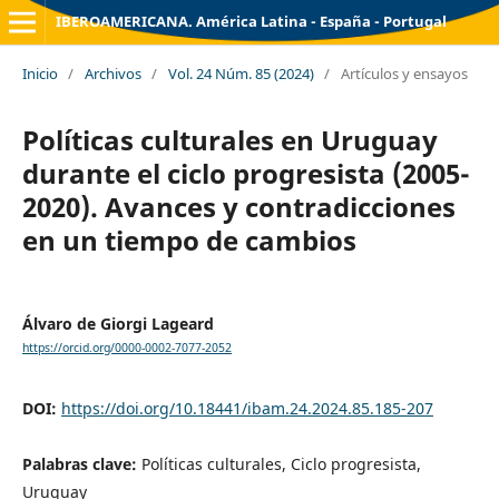
IBEROAMERICANA. América Latina - España - Portugal
Inicio
/
Archivos
/
Vol. 24 Núm. 85 (2024)
/
Artículos y ensayos
Políticas culturales en Uruguay
durante el ciclo progresista (2005-
2020). Avances y contradicciones
en un tiempo de cambios
Álvaro de Giorgi Lageard
https://orcid.org/0000-0002-7077-2052
DOI:
https://doi.org/10.18441/ibam.24.2024.85.185-207
Palabras clave:
Políticas culturales, Ciclo progresista,
Uruguay