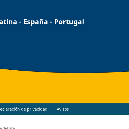
ina - España - Portugal
eclaración de privacidad
Avisos
e debate