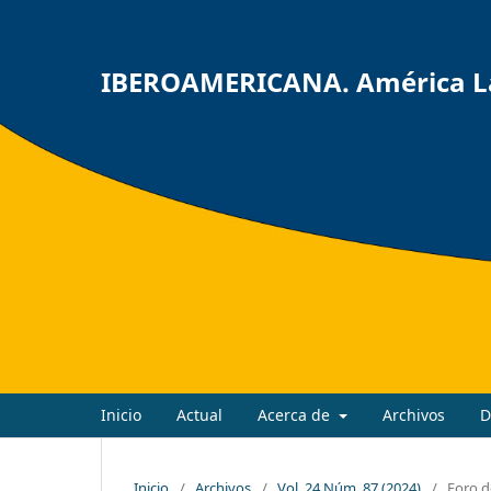
IBEROAMERICANA. América Lat
Inicio
Actual
Acerca de
Archivos
D
Inicio
/
Archivos
/
Vol. 24 Núm. 87 (2024)
/
Foro d