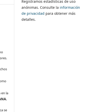
Registramos estadísticas de uso
anónimas. Consulte la
información
de privacidad
para obtener más
detalles.
no
ores.
echos
 como
 en la
ANA.
ca se