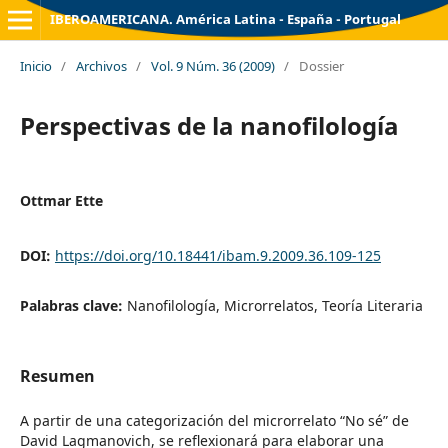
IBEROAMERICANA. América Latina - España - Portugal
Inicio
/
Archivos
/
Vol. 9 Núm. 36 (2009)
/
Dossier
Perspectivas de la nanofilología
Ottmar Ette
DOI:
https://doi.org/10.18441/ibam.9.2009.36.109-125
Palabras clave:
Nanofilología, Microrrelatos, Teoría Literaria
Resumen
A partir de una categorización del microrrelato “No sé” de
David Lagmanovich, se reflexionará para elaborar una