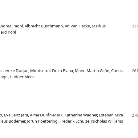
Andrea Pagni, Albrecht Buschmann, An Van Hecke, Markus
237
hard Pohl
us Lemke Duque, Montserrat Duch Plana, Mario Martín Gijón, Carlos
261
 Nagel, Ludger Mees
ro, Eva Sanz Jara, Alma Durán-Merk, Katharina Wagner, Esteban Mira
279
Klaus Bodemer, Jorun Poettering, Frederik Schulze, Nicholas Williams