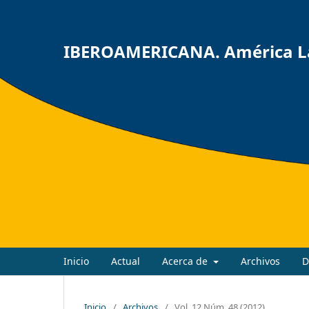
IBEROAMERICANA. América Lat
Inicio
Actual
Acerca de
Archivos
D
Inicio
/
Archivos
/
Vol. 12 Núm. 48 (2012)