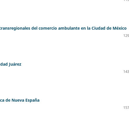
s transregionales del comercio ambulante en la Ciudad de México
129
udad Juárez
143
lica de Nueva España
157