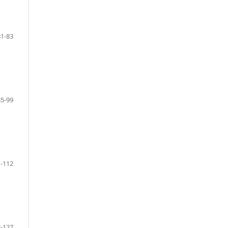
81-83
85-99
-112
-127