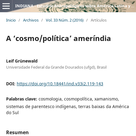
INDIANA - Estudios Antropológicos sobre América Latina y el Caribe
Inicio
/
Archivos
/
Vol. 33 Núm. 2 (2016)
/
Artículos
A ‘cosmo/política’ ameríndia
Leif Grünewald
Universidade Federal da Grande Dourados (ufgd), Brasil
DOI:
https://doi.org/10.18441/ind.v33i2.119-143
Palabras clave:
cosmologia, cosmopolítica, xamanismo,
sistemas de parentesco indígenas, terras baixas da América
do Sul
Resumen