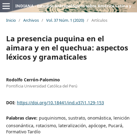
INDIANA - Estudios Antropológicos sobre América Latina y el Caribe
Inicio
/
Archivos
/
Vol. 37 Núm. 1 (2020)
/
Artículos
La presencia puquina en el
aimara y en el quechua: aspectos
léxicos y gramaticales
Rodolfo Cerrón-Palomino
Pontificia Universidad Católica del Perú
DOI:
https://doi.org/10.18441/ind.v37i1.129-153
Palabras clave:
puquinismos, sustrato, onomástica, lenición
consonántica, rotacismo, lateralización, apócope, Pucará,
Formativo Tardío