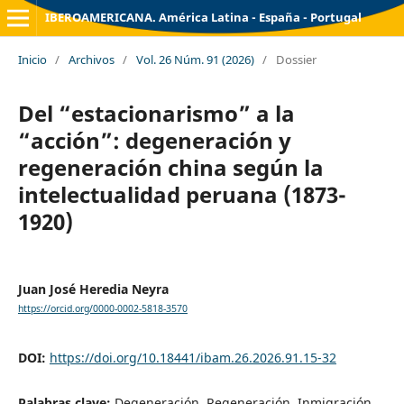
IBEROAMERICANA. América Latina - España - Portugal
Inicio
/
Archivos
/
Vol. 26 Núm. 91 (2026)
/
Dossier
Del “estacionarismo” a la
“acción”: degeneración y
regeneración china según la
intelectualidad peruana (1873-
1920)
Juan José Heredia Neyra
https://orcid.org/0000-0002-5818-3570
DOI:
https://doi.org/10.18441/ibam.26.2026.91.15-32
Palabras clave:
Degeneración, Regeneración, Inmigración