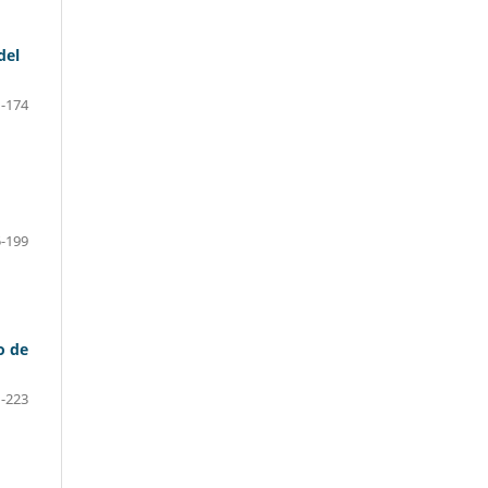
del
-174
-199
o de
-223