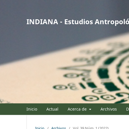
INDIANA - Estudios Antropoló
Inicio
Actual
Acerca de
Archivos
D
Inicio
/
Archivos
/
Vol. 39 Núm. 1 (2022)