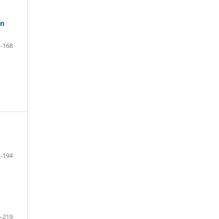
ón
-168
-194
-219