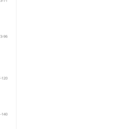
43-71
73-96
-120
-140