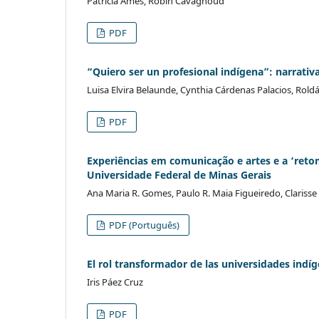
Patricia Ames, Robin Cavagnoud
PDF
“Quiero ser un profesional indígena”: narrativa
Luisa Elvira Belaunde, Cynthia Cárdenas Palacios, Rol
PDF
Experiências em comunicação e artes e a ‘ret
Universidade Federal de Minas Gerais
Ana Maria R. Gomes, Paulo R. Maia Figueiredo, Clariss
PDF (Português)
El rol transformador de las universidades indí
Iris Páez Cruz
PDF